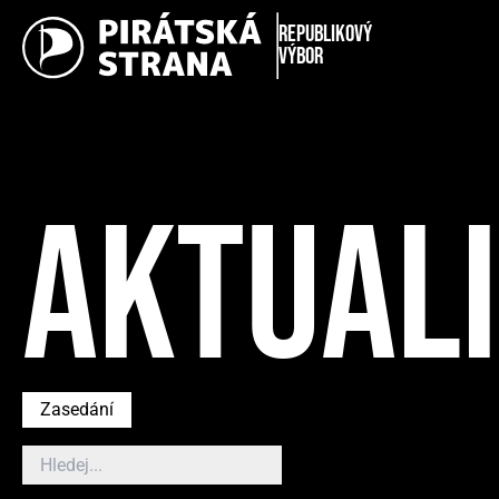
Republikový
výbor
AKTUAL
Zasedání