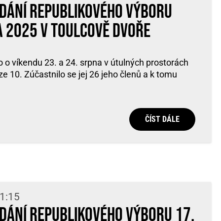
edání Republikového výboru
a 2025 v Toulcově dvoře
 o víkendu 23. a 24. srpna v útulných prostorách
e 10. Zúčastnilo se jej 26 jeho členů a k tomu
ČÍST DÁLE
11:15
edání Republikového výboru 17.