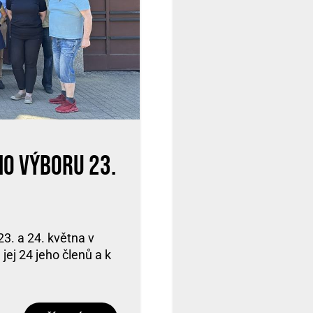
ho výboru 23.
3. a 24. května v
jej 24 jeho členů a k