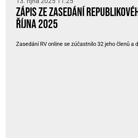
13. října 2025 11:25
Zápis ze zasedání Republikové
října 2025
Zasedání RV online se zúčastnilo 32 jeho členů a d