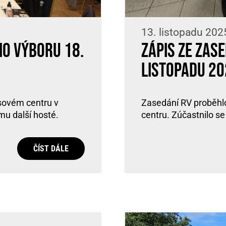
13. listopadu 202
ho výboru 18.
Zápis ze zas
listopadu 20
esovém centru v
Zasedání RV proběhlo
omu další hosté.
centru. Zúčastnilo se 
ČÍST DÁLE