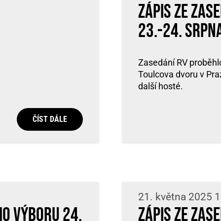
Zápis ze zas
23.-24. srpn
Zasedání RV proběhlo
Toulcova dvoru v Praz
další hosté.
ČÍST DÁLE
21. května 2025 
ho výboru 24.
Zápis ze zas