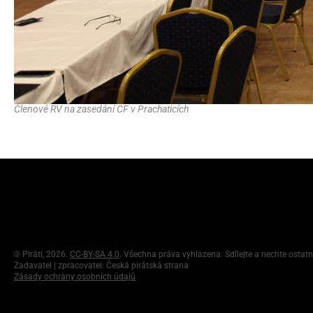
Členové RV na zasedání CF v Prachaticích
©
Piráti, 2026.
CC-BY-SA 4.0
. Všechna práva vyhlazena. Sdílejte a nechte ostatn
Zadavatel | zpracovatel: Česká pirátská strana
Zásady ochrany osobních údajů