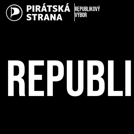
Republikový
výbor
REPUBL